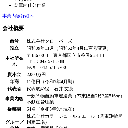
倉庫内仕分作業
事業内容詳細へ
会社概要
商号
株式会社クローバーズ
設立
昭和39年11月（昭和52年4月に商号変更）
〒186-0011 東京都国立市谷保6-24-13
本社所在
TEL：042-571-5888
地
FAX：042-571-5700
資本金
2,000万円
年商
11億円（令和5年4月期）
代表者
代表取締役 石井 文英
一般貨物自動車運送業（77東陸自2貨2第516号）
事業内容
不動産管理業
従業員
64名（令和5年9月現在）
株式会社ガラージュ・ルミエール（関東運輸局
グループ
指定工場）